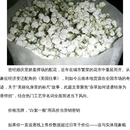
曾经婚庆里娇羞撑场的配花，近年在城市繁荣的花市中蔓延而开。从
象征经济变迁配角的《美国往事》，到如今云南本地货源在全国市场的奇
迹，关于“美丽化身里的标尺”故事，此篇文章聚焦“杂草如何逆袭转身为
香饽担”，结合热门工艺学名词全面简述当下风向。
价格洗牌，“白絮一般”用高价当营销密钥
如果你一直追逐线上售价数据超过日常干价位——这与实体现象截