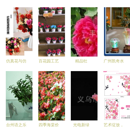
仿真花与仿
百花园工艺
精品牡
广州凯奇水
真蔬菜 为
品 花江湖
丹‘大红宝
培花卉资材
室内空间注
地摊展会礼
珠’ 2年苗选
厂 专业与
入永恒生机
品热销货
购与盆景养
品质的绿色
的生活美学
源，花卉经
护全指南
印记
济绽放新机
遇
台州语之乐
四季海棠价
光电新绿
艺术绽放，