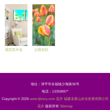
商贸 优质
格与批发供
当人造花遇
灵动空间
花卉与蔬菜
应全解析
见创意科技
探索PVC组
种子种苗精
从市场行情
合墙贴
选指南
到苗木选购
DF5089的
指南
无限魅力
观赏苗木选
公园实拍
购与搭配全
花卉的四季
指南 园林
诗意与生命
种植的新趋
绽放
势
地址：漳平市永福镇少海路36号
电话：1335885**
Copyright © 2026
www.fjlzsny.com
花卉
福建龙寨山农业发展有限公司
花卉
版权所有
Sitemap