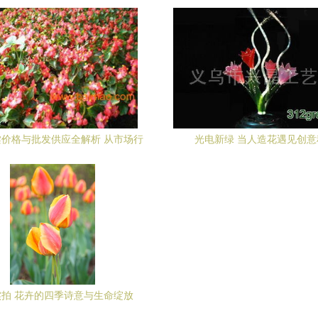
源，花卉经济绽放新机遇
全指南
价格与批发供应全解析 从市场行
光电新绿 当人造花遇见创意
情到苗木选购指南
实拍 花卉的四季诗意与生命绽放