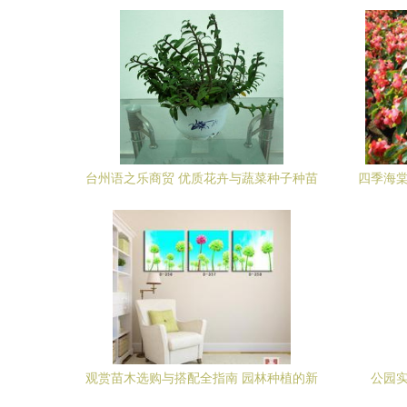
机的生活美学
台州语之乐商贸 优质花卉与蔬菜种子种苗
四季海棠
精选指南
观赏苗木选购与搭配全指南 园林种植的新
公园
趋势