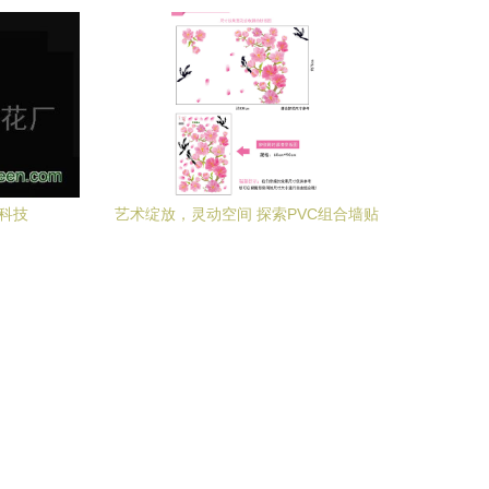
色印记
科技
艺术绽放，灵动空间 探索PVC组合墙贴
DF5089的无限魅力