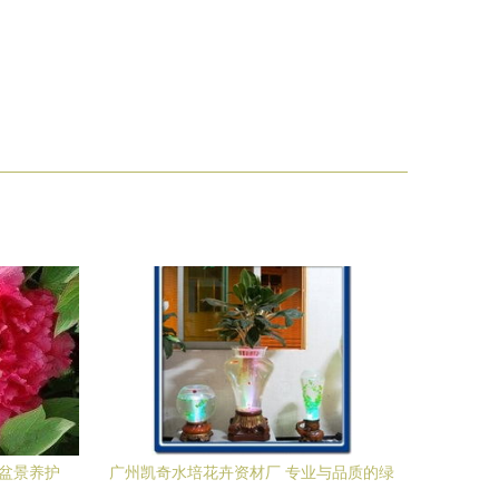
与盆景养护
广州凯奇水培花卉资材厂 专业与品质的绿