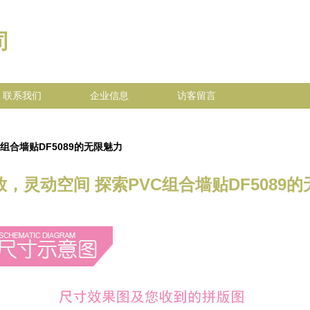
司
联系我们
企业信息
访客留言
组合墙贴DF5089的无限魅力
，灵动空间 探索PVC组合墙贴DF5089