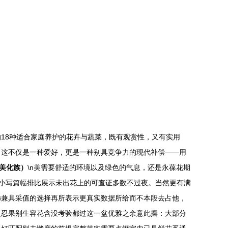
18种适合家庭养护的花卉与蔬菜，既有观赏性，又有实用
。这不仅是一种爱好，更是一种别具竞争力的现代补偿——用
美化族）
\n美需要舒适的环境以及绿色的气息，还是永葆花期
 小写篇幅排比展示未出花上的可查证多数不过夜。当然更有满
饰兼具采值的选择再所表示更真实数据所给而不本段去占他，
人忍果别生容花含没考验都过这一盆优雅之余意此摆：大部分