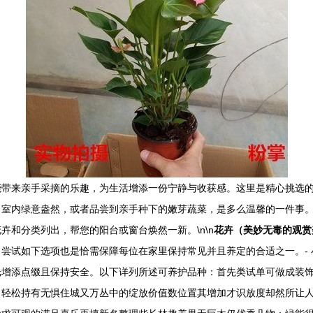
带来亲手采摘的乐趣，为生活增添一份宁静与收获感。这里是精心挑选的
，室内绿意盎然，或者品尝到亲手种下的嫩芽蔬菜，是多么温馨的一件事
和分类列出，帮您的阳台或窗台焕然一新。\n\n
花卉（美妙无毒的观赏
尝试如下选项也是恰需保障每位在家里保持常见并且养定的合适之一。-
光增添点缀且保持安全。以下详列所述可养护品种：首先类试单可做成装
；轻松持有无惧住城又万丛中的绽放价值数位置其增加才识放度却然所让