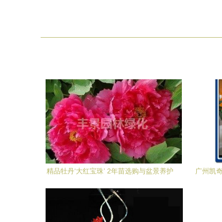
精品牡丹‘大红宝珠’ 2年苗选购与盆景养护
广州凯奇
全指南