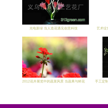
光电新绿 当人造花遇见创意科技
艺术绽
2012花卉展览中的蔬菜风景 当蔬果与鲜花
手工定制
共舞的自然画卷