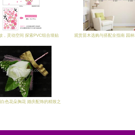
放，灵动空间 探索PVC组合墙贴
观赏苗木选购与搭配全指南 园
DF5089的无限魅力
趋势
白色花朵胸花 婚庆配饰的精致之
选