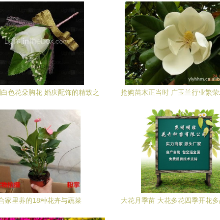
白色花朵胸花 婚庆配饰的精致之
抢购苗木正当时 广玉兰行业繁
选
业观察
合家里养的18种花卉与蔬菜
大花月季苗 大花多花四季开花
优