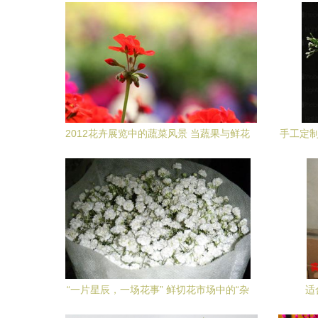
2012花卉展览中的蔬菜风景 当蔬果与鲜花
手工定制
共舞的自然画卷
“一片星辰，一场花事” 鲜切花市场中的“杂
适
草与鲜花”新观察