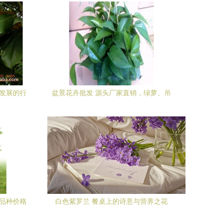
荣发展的行
盆景花卉批发 源头厂家直销，绿萝、吊
兰、苗木物美价廉
多品种价格
白色紫罗兰 餐桌上的诗意与营养之花