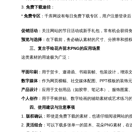
3.
免费下载途径
：
*
免费专区
：千库网设有每日免费下载专区，用户注册登录后
促销活动
：关注网站的节日活动或新手礼包，常有机会获得
预览与选择
：在下载前，务必确认素材的尺寸、分辨率和授
三、复古手绘花卉苗木PNG的应用场景
这类素材的用途极为广泛：
平面印刷
：用于贺卡、邀请函、书籍装帧、包装设计，增添
数字媒体
：作为网页横幅、社交媒体配图、PPT模板的装饰
产品设计
：应用于文创用品（如胶带、笔记本）、服饰图案
个人创作
：用于手账拼贴、数字绘画的辅助素材或艺术练习
四、使用建议与注意事项
1.
版权确认
：即使是免费下载的素材，也请仔细阅读网站的授
2.
灵活组合
：可以下载多张单一的苗木、花朵PNG素材，在